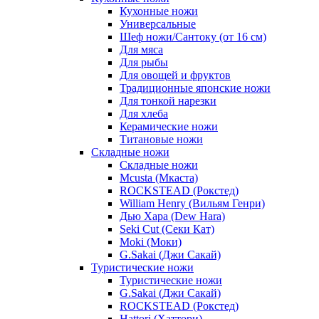
Кухонные ножи
Универсальные
Шеф ножи/Сантоку (от 16 см)
Для мяса
Для рыбы
Для овощей и фруктов
Традиционные японские ножи
Для тонкой нарезки
Для хлеба
Керамические ножи
Титановые ножи
Складные ножи
Складные ножи
Mcusta (Мкаста)
ROCKSTEAD (Рокстед)
William Henry (Вильям Генри)
Дью Хара (Dew Hara)
Seki Cut (Секи Кат)
Moki (Моки)
G.Sakai (Джи Сакай)
Туристические ножи
Туристические ножи
G.Sakai (Джи Сакай)
ROCKSTEAD (Рокстед)
Hattori (Хаттори)