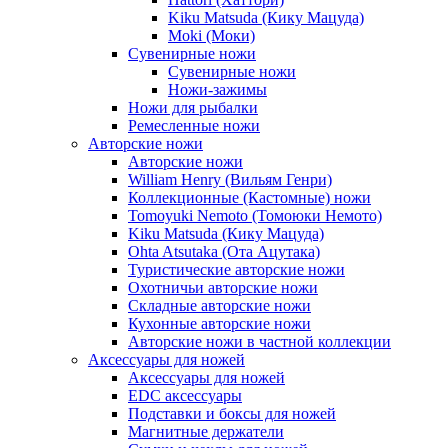
Kiku Matsuda (Кику Мацуда)
Moki (Моки)
Сувенирные ножи
Сувенирные ножи
Ножи-зажимы
Ножи для рыбалки
Ремесленные ножи
Авторские ножи
Авторские ножи
William Henry (Вильям Генри)
Коллекционные (Кастомные) ножи
Tomoyuki Nemoto (Томоюки Немото)
Kiku Matsuda (Кику Мацуда)
Ohta Atsutaka (Ота Ацутака)
Туристические авторские ножи
Охотничьи авторские ножи
Складные авторские ножи
Кухонные авторские ножи
Авторские ножи в частной коллекции
Аксессуары для ножей
Аксессуары для ножей
EDC аксессуары
Подставки и боксы для ножей
Магнитные держатели