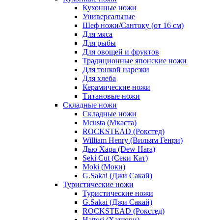
Кухонные ножи
Универсальные
Шеф ножи/Сантоку (от 16 см)
Для мяса
Для рыбы
Для овощей и фруктов
Традиционные японские ножи
Для тонкой нарезки
Для хлеба
Керамические ножи
Титановые ножи
Складные ножи
Складные ножи
Mcusta (Мкаста)
ROCKSTEAD (Рокстед)
William Henry (Вильям Генри)
Дью Хара (Dew Hara)
Seki Cut (Секи Кат)
Moki (Моки)
G.Sakai (Джи Сакай)
Туристические ножи
Туристические ножи
G.Sakai (Джи Сакай)
ROCKSTEAD (Рокстед)
Hattori (Хаттори)