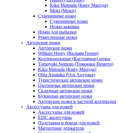
Kiku Matsuda (Кику Мацуда)
Moki (Моки)
Сувенирные ножи
Сувенирные ножи
Ножи-зажимы
Ножи для рыбалки
Ремесленные ножи
Авторские ножи
Авторские ножи
William Henry (Вильям Генри)
Коллекционные (Кастомные) ножи
Tomoyuki Nemoto (Томоюки Немото)
Kiku Matsuda (Кику Мацуда)
Ohta Atsutaka (Ота Ацутака)
Туристические авторские ножи
Охотничьи авторские ножи
Складные авторские ножи
Кухонные авторские ножи
Авторские ножи в частной коллекции
Аксессуары для ножей
Аксессуары для ножей
EDC аксессуары
Подставки и боксы для ножей
Магнитные держатели