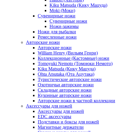
Kiku Matsuda (Кику Мацуда)
Moki (Моки)
Сувенирные ножи
Сувенирные ножи
Ножи-зажимы
Ножи для рыбалки
Ремесленные ножи
Авторские ножи
Авторские ножи
William Henry (Вильям Генри)
Коллекционные (Кастомные) ножи
Tomoyuki Nemoto (Томоюки Немото)
Kiku Matsuda (Кику Мацуда)
Ohta Atsutaka (Ота Ацутака)
Туристические авторские ножи
Охотничьи авторские ножи
Складные авторские ножи
Кухонные авторские ножи
Авторские ножи в частной коллекции
Аксессуары для ножей
Аксессуары для ножей
EDC аксессуары
Подставки и боксы для ножей
Магнитные держатели