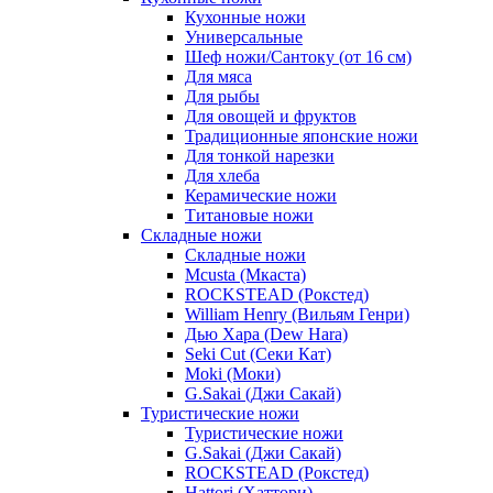
Кухонные ножи
Универсальные
Шеф ножи/Сантоку (от 16 см)
Для мяса
Для рыбы
Для овощей и фруктов
Традиционные японские ножи
Для тонкой нарезки
Для хлеба
Керамические ножи
Титановые ножи
Складные ножи
Складные ножи
Mcusta (Мкаста)
ROCKSTEAD (Рокстед)
William Henry (Вильям Генри)
Дью Хара (Dew Hara)
Seki Cut (Секи Кат)
Moki (Моки)
G.Sakai (Джи Сакай)
Туристические ножи
Туристические ножи
G.Sakai (Джи Сакай)
ROCKSTEAD (Рокстед)
Hattori (Хаттори)