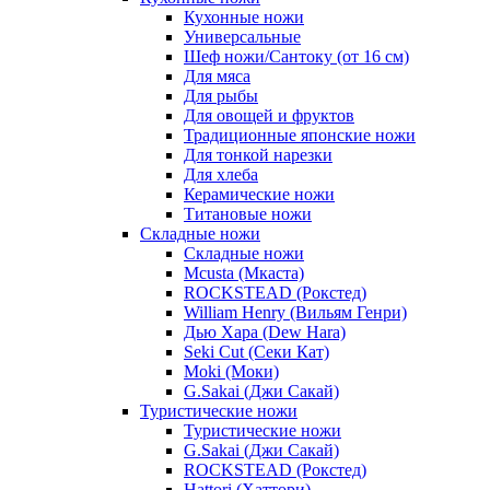
Кухонные ножи
Универсальные
Шеф ножи/Сантоку (от 16 см)
Для мяса
Для рыбы
Для овощей и фруктов
Традиционные японские ножи
Для тонкой нарезки
Для хлеба
Керамические ножи
Титановые ножи
Складные ножи
Складные ножи
Mcusta (Мкаста)
ROCKSTEAD (Рокстед)
William Henry (Вильям Генри)
Дью Хара (Dew Hara)
Seki Cut (Секи Кат)
Moki (Моки)
G.Sakai (Джи Сакай)
Туристические ножи
Туристические ножи
G.Sakai (Джи Сакай)
ROCKSTEAD (Рокстед)
Hattori (Хаттори)