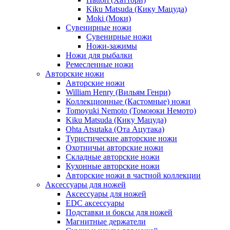
Kiku Matsuda (Кику Мацуда)
Moki (Моки)
Сувенирные ножи
Сувенирные ножи
Ножи-зажимы
Ножи для рыбалки
Ремесленные ножи
Авторские ножи
Авторские ножи
William Henry (Вильям Генри)
Коллекционные (Кастомные) ножи
Tomoyuki Nemoto (Томоюки Немото)
Kiku Matsuda (Кику Мацуда)
Ohta Atsutaka (Ота Ацутака)
Туристические авторские ножи
Охотничьи авторские ножи
Складные авторские ножи
Кухонные авторские ножи
Авторские ножи в частной коллекции
Аксессуары для ножей
Аксессуары для ножей
EDC аксессуары
Подставки и боксы для ножей
Магнитные держатели