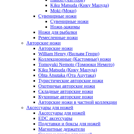
Kiku Matsuda (Кику Мацуда)
Moki (Моки)
Сувенирные ножи
Сувенирные ножи
Ножи-зажимы
Ножи для рыбалки
Ремесленные ножи
Авторские ножи
Авторские ножи
William Henry (Вильям Генри)
Коллекционные (Кастомные) ножи
Tomoyuki Nemoto (Томоюки Немото)
Kiku Matsuda (Кику Мацуда)
Ohta Atsutaka (Ота Ацутака)
Туристические авторские ножи
Охотничьи авторские ножи
Складные авторские ножи
Кухонные авторские ножи
Авторские ножи в частной коллекции
Аксессуары для ножей
Аксессуары для ножей
EDC аксессуары
Подставки и боксы для ножей
Магнитные держатели