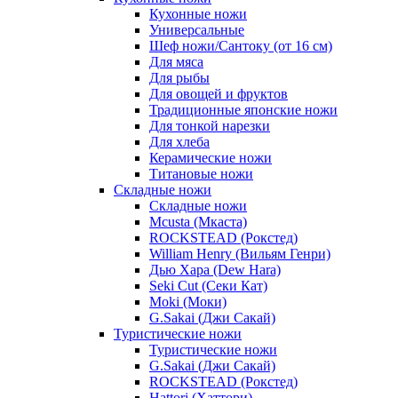
Кухонные ножи
Универсальные
Шеф ножи/Сантоку (от 16 см)
Для мяса
Для рыбы
Для овощей и фруктов
Традиционные японские ножи
Для тонкой нарезки
Для хлеба
Керамические ножи
Титановые ножи
Складные ножи
Складные ножи
Mcusta (Мкаста)
ROCKSTEAD (Рокстед)
William Henry (Вильям Генри)
Дью Хара (Dew Hara)
Seki Cut (Секи Кат)
Moki (Моки)
G.Sakai (Джи Сакай)
Туристические ножи
Туристические ножи
G.Sakai (Джи Сакай)
ROCKSTEAD (Рокстед)
Hattori (Хаттори)