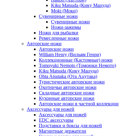
Kiku Matsuda (Кику Мацуда)
Moki (Моки)
Сувенирные ножи
Сувенирные ножи
Ножи-зажимы
Ножи для рыбалки
Ремесленные ножи
Авторские ножи
Авторские ножи
William Henry (Вильям Генри)
Коллекционные (Кастомные) ножи
Tomoyuki Nemoto (Томоюки Немото)
Kiku Matsuda (Кику Мацуда)
Ohta Atsutaka (Ота Ацутака)
Туристические авторские ножи
Охотничьи авторские ножи
Складные авторские ножи
Кухонные авторские ножи
Авторские ножи в частной коллекции
Аксессуары для ножей
Аксессуары для ножей
EDC аксессуары
Подставки и боксы для ножей
Магнитные держатели