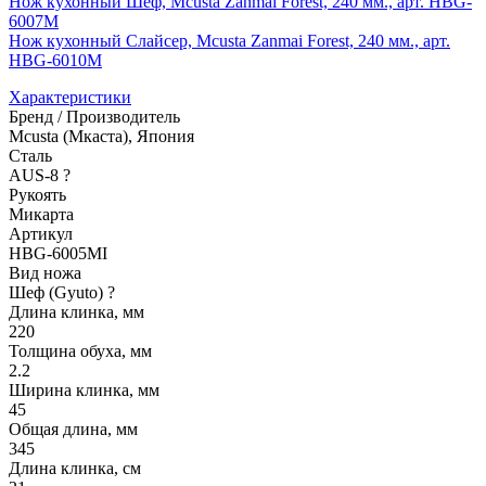
Нож кухонный Шеф, Mcusta Zanmai Forest, 240 мм., арт. HBG-
6007M
Нож кухонный Слайсер, Mcusta Zanmai Forest, 240 мм., арт.
HBG-6010M
Характеристики
Бренд / Производитель
Mcusta (Мкаста), Япония
Сталь
AUS-8
?
Рукоять
Микарта
Артикул
HBG-6005MI
Вид ножа
Шеф (Gyuto)
?
Длина клинка, мм
220
Толщина обуха, мм
2.2
Ширина клинка, мм
45
Общая длина, мм
345
Длина клинка, см