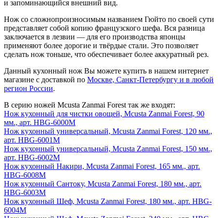
и запоминающийся внешний вид.
Нож со сложнопроизносимым названием Гюйто по своей сути
представляет собой копию французского шефа. Вся разница
заключается в лезвии — для его производства японцы
применяют более дорогие и твёрдые стали. Это позволяет
сделать нож тоньше, что обеспечивает более аккуратный рез.
Данный кухонный нож Вы можете купить в нашем интернет
магазине с доставкой по
Москве, Санкт-Петербургу и в любой
регион России
.
В серию ножей Mcusta Zanmai Forest так же входят:
Нож кухонный для чистки овощей, Mcusta Zanmai Forest, 90
мм., арт. HBG-6000M
Нож кухонный универсальный, Mcusta Zanmai Forest, 120 мм.,
арт. HBG-6001M
Нож кухонный универсальный, Mcusta Zanmai Forest, 150 мм.,
арт. HBG-6002M
Нож кухонный Накири, Mcusta Zanmai Forest, 165 мм., арт.
HBG-6008M
Нож кухонный Сантоку, Mcusta Zanmai Forest, 180 мм., арт.
HBG-6003M
Нож кухонный Шеф, Mcusta Zanmai Forest, 180 мм., арт. HBG-
6004M