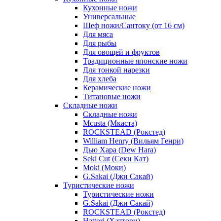
Кухонные ножи
Универсальные
Шеф ножи/Сантоку (от 16 см)
Для мяса
Для рыбы
Для овощей и фруктов
Традиционные японские ножи
Для тонкой нарезки
Для хлеба
Керамические ножи
Титановые ножи
Складные ножи
Складные ножи
Mcusta (Мкаста)
ROCKSTEAD (Рокстед)
William Henry (Вильям Генри)
Дью Хара (Dew Hara)
Seki Cut (Секи Кат)
Moki (Моки)
G.Sakai (Джи Сакай)
Туристические ножи
Туристические ножи
G.Sakai (Джи Сакай)
ROCKSTEAD (Рокстед)
Hattori (Хаттори)