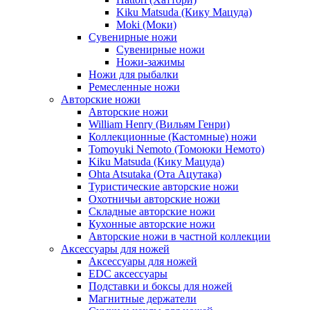
Kiku Matsuda (Кику Мацуда)
Moki (Моки)
Сувенирные ножи
Сувенирные ножи
Ножи-зажимы
Ножи для рыбалки
Ремесленные ножи
Авторские ножи
Авторские ножи
William Henry (Вильям Генри)
Коллекционные (Кастомные) ножи
Tomoyuki Nemoto (Томоюки Немото)
Kiku Matsuda (Кику Мацуда)
Ohta Atsutaka (Ота Ацутака)
Туристические авторские ножи
Охотничьи авторские ножи
Складные авторские ножи
Кухонные авторские ножи
Авторские ножи в частной коллекции
Аксессуары для ножей
Аксессуары для ножей
EDC аксессуары
Подставки и боксы для ножей
Магнитные держатели