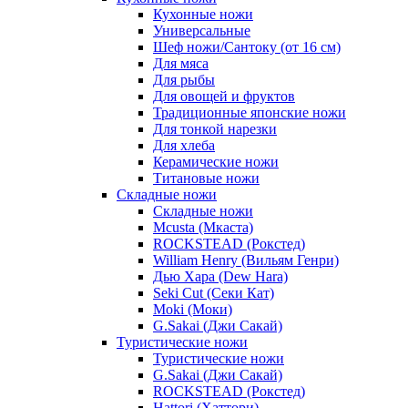
Кухонные ножи
Универсальные
Шеф ножи/Сантоку (от 16 см)
Для мяса
Для рыбы
Для овощей и фруктов
Традиционные японские ножи
Для тонкой нарезки
Для хлеба
Керамические ножи
Титановые ножи
Складные ножи
Складные ножи
Mcusta (Мкаста)
ROCKSTEAD (Рокстед)
William Henry (Вильям Генри)
Дью Хара (Dew Hara)
Seki Cut (Секи Кат)
Moki (Моки)
G.Sakai (Джи Сакай)
Туристические ножи
Туристические ножи
G.Sakai (Джи Сакай)
ROCKSTEAD (Рокстед)
Hattori (Хаттори)