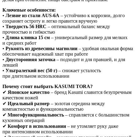
Ключевые особенности:
•
Лезвие из стали AUS-6A
– устойчиво к коррозии, долго
сохраняет остроту и легко правится вручную
•
Твердость 56 HRC
– оптимальный баланс между
прочностью и гибкостью
•
Длина клинка 15 см
– универсальный размер для мелких
и средних работ
•
Рукоять из древесины магнолии
– удобная овальная форма
обеспечивает надежный хват при работе
•
Двусторонняя заточка
– подходит и для правшей, и для
левшей
•
Ультралегкий вес (50 г)
– снижает усталость
при длительном использовании
Почему стоит выбрать KASUMI TORA?
✔
Японское качество
– бренд Kasumi славится безупречным
качеством ножей
✔
Идеальный размер
– золотая середина между
компактностью и функциональностью
✔
Многофункциональность
– справляется с большинством
кухонных операций
✔
Комфорт в использовании
– не утомляет руку даже
при интенсивном использовании