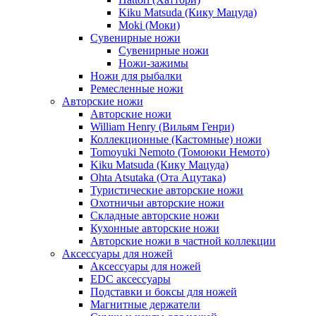
Kiku Matsuda (Кику Мацуда)
Moki (Моки)
Сувенирные ножи
Сувенирные ножи
Ножи-зажимы
Ножи для рыбалки
Ремесленные ножи
Авторские ножи
Авторские ножи
William Henry (Вильям Генри)
Коллекционные (Кастомные) ножи
Tomoyuki Nemoto (Томоюки Немото)
Kiku Matsuda (Кику Мацуда)
Ohta Atsutaka (Ота Ацутака)
Туристические авторские ножи
Охотничьи авторские ножи
Складные авторские ножи
Кухонные авторские ножи
Авторские ножи в частной коллекции
Аксессуары для ножей
Аксессуары для ножей
EDC аксессуары
Подставки и боксы для ножей
Магнитные держатели