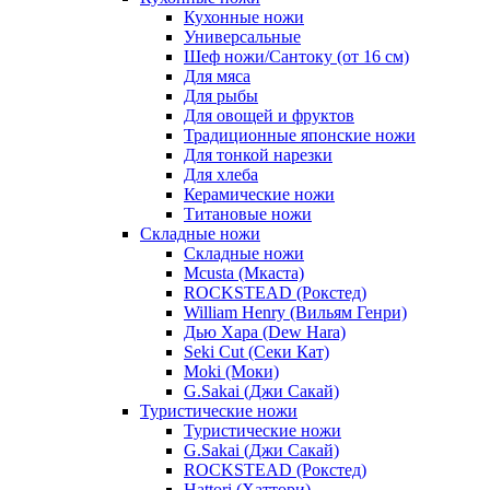
Кухонные ножи
Универсальные
Шеф ножи/Сантоку (от 16 см)
Для мяса
Для рыбы
Для овощей и фруктов
Традиционные японские ножи
Для тонкой нарезки
Для хлеба
Керамические ножи
Титановые ножи
Складные ножи
Складные ножи
Mcusta (Мкаста)
ROCKSTEAD (Рокстед)
William Henry (Вильям Генри)
Дью Хара (Dew Hara)
Seki Cut (Секи Кат)
Moki (Моки)
G.Sakai (Джи Сакай)
Туристические ножи
Туристические ножи
G.Sakai (Джи Сакай)
ROCKSTEAD (Рокстед)
Hattori (Хаттори)