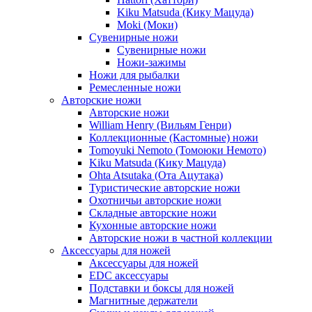
Kiku Matsuda (Кику Мацуда)
Moki (Моки)
Сувенирные ножи
Сувенирные ножи
Ножи-зажимы
Ножи для рыбалки
Ремесленные ножи
Авторские ножи
Авторские ножи
William Henry (Вильям Генри)
Коллекционные (Кастомные) ножи
Tomoyuki Nemoto (Томоюки Немото)
Kiku Matsuda (Кику Мацуда)
Ohta Atsutaka (Ота Ацутака)
Туристические авторские ножи
Охотничьи авторские ножи
Складные авторские ножи
Кухонные авторские ножи
Авторские ножи в частной коллекции
Аксессуары для ножей
Аксессуары для ножей
EDC аксессуары
Подставки и боксы для ножей
Магнитные держатели