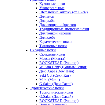
Кухонные ножи
Универсальные
Шеф ножи/Сантоку (от 16 см)
Для мяса
Для рыбы
Для овощей и фруктов
Традиционные японские ножи
Для тонкой нарезки
Для хлеба
Керамические ножи
Титановые ножи
Складные ножи
Складные ножи
Mcusta (Мкаста)
ROCKSTEAD (Рокстед)
William Henry (Вильям Генри)
Дью Хара (Dew Hara)
Seki Cut (Секи Кат)
Moki (Моки)
G.Sakai (Джи Сакай)
Туристические ножи
Туристические ножи
G.Sakai (Джи Сакай)
ROCKSTEAD (Рокстед)
Hattori (Хаттори)