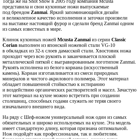
Тогда же на Shot Show в 2005 году компания Mcusta
представила и свои кухонные ножи выпускаемые
под брендом
Zanmai
. Яркий запоминающийся дизайн
и великолепное качество исполнения и заточки произвели
на выставке настоящий фурор и сделали бренд Zanmai одним
из самых известных в мире.
Клинок
кухонных ножей
Mcusta Zanmai
из серии
Classic
Corian
выполнен из японской ножевой стали VG-10
в обкладках из 32-х слоев дамасской стали. Хвостовик ножа
проходит через всю рукоять и заканчивается плоской
металлической пяткой с выгравированным логотипом Zanmai.
Рукоять исполнена из белого кориана (искусственный
камень). Кориан изготавливается из смеси природных
минералов и чистого акрилового полимера. Этот материал
обладает повышенной стойкостью к истиранию
и воздействию органических растворителей и масел. Зачастую
этот материал на кухне можно встретить при создании
столешниц, способных годами служить не теряя своего
изначального внешнего вида.
На ряду с Шеф-ножом универсальный нож один из самых
обязательных и широко используемых на кухне. Эта модель
имеет стандартную длину, которая признана оптимальной.
Нож подойдёт как профессионалам, так и любителям.