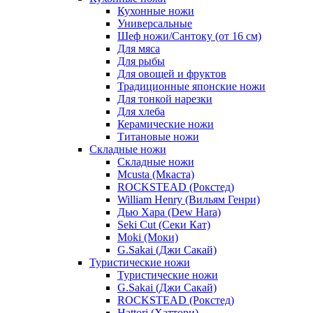
Кухонные ножи
Универсальные
Шеф ножи/Сантоку (от 16 см)
Для мяса
Для рыбы
Для овощей и фруктов
Традиционные японские ножи
Для тонкой нарезки
Для хлеба
Керамические ножи
Титановые ножи
Складные ножи
Складные ножи
Mcusta (Мкаста)
ROCKSTEAD (Рокстед)
William Henry (Вильям Генри)
Дью Хара (Dew Hara)
Seki Cut (Секи Кат)
Moki (Моки)
G.Sakai (Джи Сакай)
Туристические ножи
Туристические ножи
G.Sakai (Джи Сакай)
ROCKSTEAD (Рокстед)
Hattori (Хаттори)