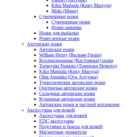
Kiku Matsuda (Кику Мацуда)
Moki (Моки)
Сувенирные ножи
Сувенирные ножи
Ножи-зажимы
Ножи для рыбалки
Ремесленные ножи
Авторские ножи
Авторские ножи
William Henry (Вильям Генри)
Коллекционные (Кастомные) ножи
Tomoyuki Nemoto (Томоюки Немото)
Kiku Matsuda (Кику Мацуда)
Ohta Atsutaka (Ота Ацутака)
Туристические авторские ножи
Охотничьи авторские ножи
Складные авторские ножи
Кухонные авторские ножи
Авторские ножи в частной коллекции
Аксессуары для ножей
Аксессуары для ножей
EDC аксессуары
Подставки и боксы для ножей
Магнитные держатели