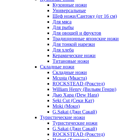
Кухонные ножи
Универсальные
Шеф ножи/Сантоку (от 16 см)
Для мяса
Для рыбы
Для овощей и фруктов
Традиционные японские ножи
Для тонкой нарезки
Для хлеба
Керамические ножи
Титановые ножи
Складные ножи
Складные ножи
Mcusta (Мкаста)
ROCKSTEAD (Рокстед)
William Henry (Вильям Генри)
Дью Хара (Dew Hara)
Seki Cut (Секи Кат)
Moki (Моки)
G.Sakai (Джи Сакай)
Туристические ножи
Туристические ножи
G.Sakai (Джи Сакай)
ROCKSTEAD (Рокстед)
Hattori (Хаттори)