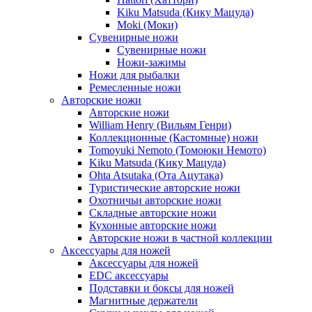
Kiku Matsuda (Кику Мацуда)
Moki (Моки)
Сувенирные ножи
Сувенирные ножи
Ножи-зажимы
Ножи для рыбалки
Ремесленные ножи
Авторские ножи
Авторские ножи
William Henry (Вильям Генри)
Коллекционные (Кастомные) ножи
Tomoyuki Nemoto (Томоюки Немото)
Kiku Matsuda (Кику Мацуда)
Ohta Atsutaka (Ота Ацутака)
Туристические авторские ножи
Охотничьи авторские ножи
Складные авторские ножи
Кухонные авторские ножи
Авторские ножи в частной коллекции
Аксессуары для ножей
Аксессуары для ножей
EDC аксессуары
Подставки и боксы для ножей
Магнитные держатели