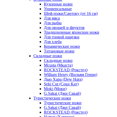
Кухонные ножи
Универсальные
Шеф ножи/Сантоку (от 16 см)
Для мяса
Для рыбы
Для овощей и фруктов
Традиционные японские ножи
Для тонкой нарезки
Для хлеба
Керамические ножи
Титановые ножи
Складные ножи
Складные ножи
Mcusta (Мкаста)
ROCKSTEAD (Рокстед)
William Henry (Вильям Генри)
Дью Хара (Dew Hara)
Seki Cut (Секи Кат)
Moki (Моки)
G.Sakai (Джи Сакай)
Туристические ножи
Туристические ножи
G.Sakai (Джи Сакай)
ROCKSTEAD (Рокстед)
Hattori (Хаттори)