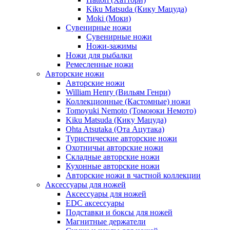
Kiku Matsuda (Кику Мацуда)
Moki (Моки)
Сувенирные ножи
Сувенирные ножи
Ножи-зажимы
Ножи для рыбалки
Ремесленные ножи
Авторские ножи
Авторские ножи
William Henry (Вильям Генри)
Коллекционные (Кастомные) ножи
Tomoyuki Nemoto (Томоюки Немото)
Kiku Matsuda (Кику Мацуда)
Ohta Atsutaka (Ота Ацутака)
Туристические авторские ножи
Охотничьи авторские ножи
Складные авторские ножи
Кухонные авторские ножи
Авторские ножи в частной коллекции
Аксессуары для ножей
Аксессуары для ножей
EDC аксессуары
Подставки и боксы для ножей
Магнитные держатели