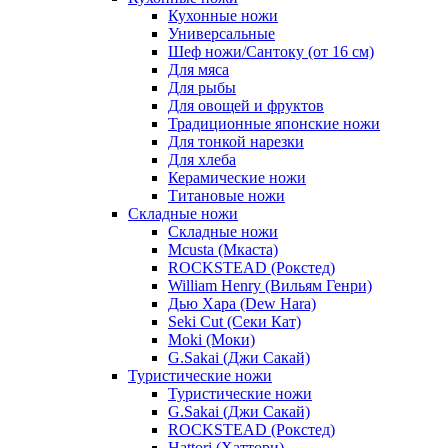
Кухонные ножи
Универсальные
Шеф ножи/Сантоку (от 16 см)
Для мяса
Для рыбы
Для овощей и фруктов
Традиционные японские ножи
Для тонкой нарезки
Для хлеба
Керамические ножи
Титановые ножи
Складные ножи
Складные ножи
Mcusta (Мкаста)
ROCKSTEAD (Рокстед)
William Henry (Вильям Генри)
Дью Хара (Dew Hara)
Seki Cut (Секи Кат)
Moki (Моки)
G.Sakai (Джи Сакай)
Туристические ножи
Туристические ножи
G.Sakai (Джи Сакай)
ROCKSTEAD (Рокстед)
Hattori (Хаттори)