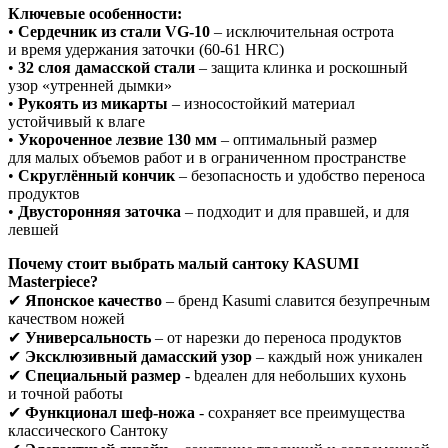
Ключевые особенности:
•
Сердечник из стали VG-10
– исключительная острота
и время удержания заточки (60-61 HRC)
•
32 слоя дамасской стали
– защита клинка и роскошный
узор «утренней дымки»
•
Рукоять из микарты
– износостойкий материал
устойчивый к влаге
•
Укороченное лезвие 130 мм
– оптимальный размер
для малых объемов работ и в ограниченном пространстве
•
Скруглённый кончик
– безопасность и удобство переноса
продуктов
•
Двусторонняя заточка
– подходит и для правшей, и для
левшей
Почему стоит выбрать малый сантоку KASUMI
Masterpiece?
✔
Японское качество
– бренд Kasumi славится безупречным
качеством ножей
✔
Универсальность
– от нарезки до переноса продуктов
✔
Эксклюзивный дамасский узор
– каждый нож уникален
✔
Специальный размер
- bдеален для небольших кухонь
и точной работы
✔
Функционал шеф-ножа
- cохраняет все преимущества
классического Сантоку