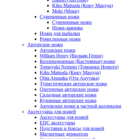
Kiku Matsuda (Кику Мацуда)
Moki (Моки)
Сувенирные ножи
Сувенирные ножи
Ножи-зажимы
Ножи для рыбалки
Ремесленные ножи
Авторские ножи
Авторские ножи
William Henry (Вильям Генри)
Коллекционные (Кастомные) ножи
Tomoyuki Nemoto (Томоюки Немото)
Kiku Matsuda (Кику Мацуда)
Ohta Atsutaka (Ота Ацутака)
Туристические авторские ножи
Охотничьи авторские ножи
Складные авторские ножи
Кухонные авторские ножи
Авторские ножи в частной коллекции
Аксессуары для ножей
Аксессуары для ножей
EDC аксессуары
Подставки и боксы для ножей
Магнитные держатели