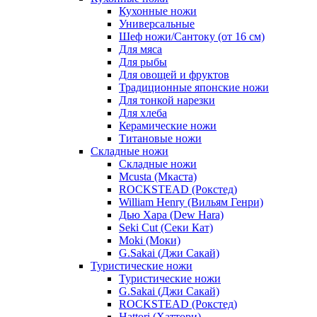
Кухонные ножи
Универсальные
Шеф ножи/Сантоку (от 16 см)
Для мяса
Для рыбы
Для овощей и фруктов
Традиционные японские ножи
Для тонкой нарезки
Для хлеба
Керамические ножи
Титановые ножи
Складные ножи
Складные ножи
Mcusta (Мкаста)
ROCKSTEAD (Рокстед)
William Henry (Вильям Генри)
Дью Хара (Dew Hara)
Seki Cut (Секи Кат)
Moki (Моки)
G.Sakai (Джи Сакай)
Туристические ножи
Туристические ножи
G.Sakai (Джи Сакай)
ROCKSTEAD (Рокстед)
Hattori (Хаттори)