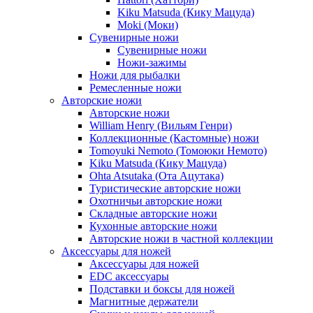
Kiku Matsuda (Кику Мацуда)
Moki (Моки)
Сувенирные ножи
Сувенирные ножи
Ножи-зажимы
Ножи для рыбалки
Ремесленные ножи
Авторские ножи
Авторские ножи
William Henry (Вильям Генри)
Коллекционные (Кастомные) ножи
Tomoyuki Nemoto (Томоюки Немото)
Kiku Matsuda (Кику Мацуда)
Ohta Atsutaka (Ота Ацутака)
Туристические авторские ножи
Охотничьи авторские ножи
Складные авторские ножи
Кухонные авторские ножи
Авторские ножи в частной коллекции
Аксессуары для ножей
Аксессуары для ножей
EDC аксессуары
Подставки и боксы для ножей
Магнитные держатели