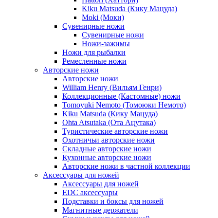
Kiku Matsuda (Кику Мацуда)
Moki (Моки)
Сувенирные ножи
Сувенирные ножи
Ножи-зажимы
Ножи для рыбалки
Ремесленные ножи
Авторские ножи
Авторские ножи
William Henry (Вильям Генри)
Коллекционные (Кастомные) ножи
Tomoyuki Nemoto (Томоюки Немото)
Kiku Matsuda (Кику Мацуда)
Ohta Atsutaka (Ота Ацутака)
Туристические авторские ножи
Охотничьи авторские ножи
Складные авторские ножи
Кухонные авторские ножи
Авторские ножи в частной коллекции
Аксессуары для ножей
Аксессуары для ножей
EDC аксессуары
Подставки и боксы для ножей
Магнитные держатели