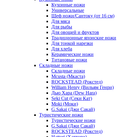
Кухонные ножи
Универсальные
Шеф ножи/Сантоку (от 16 см)
Для мяса
Для рыбы
Для овощей и фруктов
Традиционные японские ножи
Для тонкой нарезки
Для хлеба
Керамические ножи
Титановые ножи
Складные ножи
Складные ножи
Mcusta (Мкаста)
ROCKSTEAD (Рокстед)
William Henry (Вильям Генри)
Дью Хара (Dew Hara)
Seki Cut (Секи Кат)
Moki (Моки)
G.Sakai (Джи Сакай)
Туристические ножи
Туристические ножи
G.Sakai (Джи Сакай)
ROCKSTEAD (Рокстед)
Hattori (Хаттори)