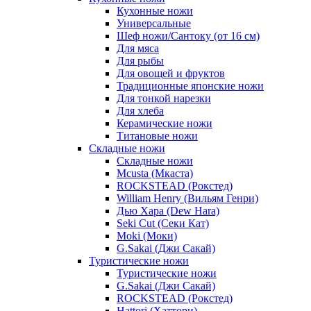
Кухонные ножи
Универсальные
Шеф ножи/Сантоку (от 16 см)
Для мяса
Для рыбы
Для овощей и фруктов
Традиционные японские ножи
Для тонкой нарезки
Для хлеба
Керамические ножи
Титановые ножи
Складные ножи
Складные ножи
Mcusta (Мкаста)
ROCKSTEAD (Рокстед)
William Henry (Вильям Генри)
Дью Хара (Dew Hara)
Seki Cut (Секи Кат)
Moki (Моки)
G.Sakai (Джи Сакай)
Туристические ножи
Туристические ножи
G.Sakai (Джи Сакай)
ROCKSTEAD (Рокстед)
Hattori (Хаттори)