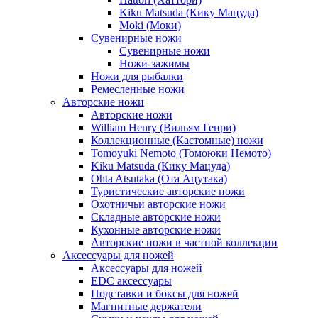
Kiku Matsuda (Кику Мацуда)
Moki (Моки)
Сувенирные ножи
Сувенирные ножи
Ножи-зажимы
Ножи для рыбалки
Ремесленные ножи
Авторские ножи
Авторские ножи
William Henry (Вильям Генри)
Коллекционные (Кастомные) ножи
Tomoyuki Nemoto (Томоюки Немото)
Kiku Matsuda (Кику Мацуда)
Ohta Atsutaka (Ота Ацутака)
Туристические авторские ножи
Охотничьи авторские ножи
Складные авторские ножи
Кухонные авторские ножи
Авторские ножи в частной коллекции
Аксессуары для ножей
Аксессуары для ножей
EDC аксессуары
Подставки и боксы для ножей
Магнитные держатели