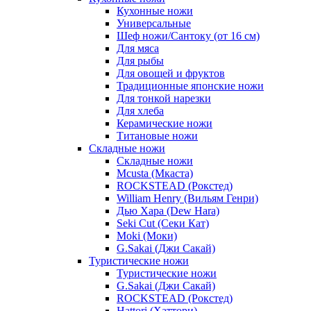
Кухонные ножи
Универсальные
Шеф ножи/Сантоку (от 16 см)
Для мяса
Для рыбы
Для овощей и фруктов
Традиционные японские ножи
Для тонкой нарезки
Для хлеба
Керамические ножи
Титановые ножи
Складные ножи
Складные ножи
Mcusta (Мкаста)
ROCKSTEAD (Рокстед)
William Henry (Вильям Генри)
Дью Хара (Dew Hara)
Seki Cut (Секи Кат)
Moki (Моки)
G.Sakai (Джи Сакай)
Туристические ножи
Туристические ножи
G.Sakai (Джи Сакай)
ROCKSTEAD (Рокстед)
Hattori (Хаттори)