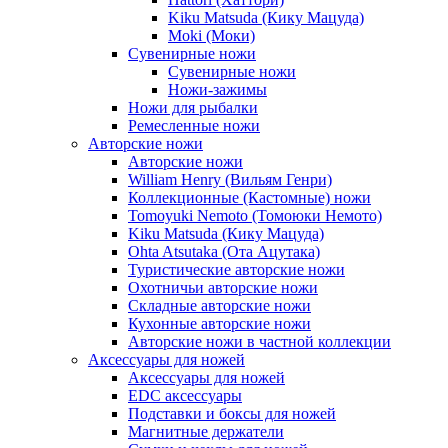
Kiku Matsuda (Кику Мацуда)
Moki (Моки)
Сувенирные ножи
Сувенирные ножи
Ножи-зажимы
Ножи для рыбалки
Ремесленные ножи
Авторские ножи
Авторские ножи
William Henry (Вильям Генри)
Коллекционные (Кастомные) ножи
Tomoyuki Nemoto (Томоюки Немото)
Kiku Matsuda (Кику Мацуда)
Ohta Atsutaka (Ота Ацутака)
Туристические авторские ножи
Охотничьи авторские ножи
Складные авторские ножи
Кухонные авторские ножи
Авторские ножи в частной коллекции
Аксессуары для ножей
Аксессуары для ножей
EDC аксессуары
Подставки и боксы для ножей
Магнитные держатели