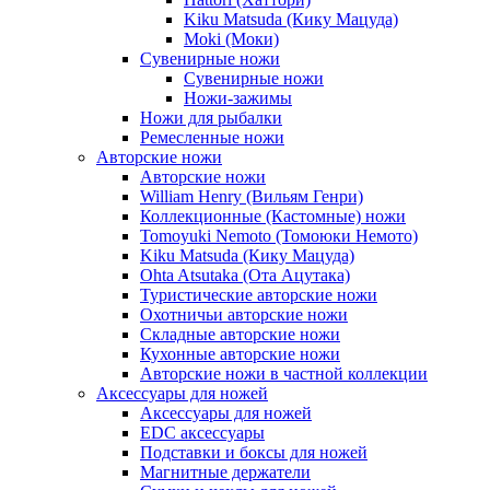
Kiku Matsuda (Кику Мацуда)
Moki (Моки)
Сувенирные ножи
Сувенирные ножи
Ножи-зажимы
Ножи для рыбалки
Ремесленные ножи
Авторские ножи
Авторские ножи
William Henry (Вильям Генри)
Коллекционные (Кастомные) ножи
Tomoyuki Nemoto (Томоюки Немото)
Kiku Matsuda (Кику Мацуда)
Ohta Atsutaka (Ота Ацутака)
Туристические авторские ножи
Охотничьи авторские ножи
Складные авторские ножи
Кухонные авторские ножи
Авторские ножи в частной коллекции
Аксессуары для ножей
Аксессуары для ножей
EDC аксессуары
Подставки и боксы для ножей
Магнитные держатели