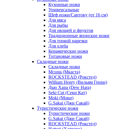
Кухонные ножи
Универсальные
Шеф ножи/Сантоку (от 16 см)
Для мяса
Для рыбы
Для овощей и фруктов
Традиционные японские ножи
Для тонкой нарезки
Для хлеба
Керамические ножи
Титановые ножи
Складные ножи
Складные ножи
Mcusta (Мкаста)
ROCKSTEAD (Рокстед)
William Henry (Вильям Генри)
Дью Хара (Dew Hara)
Seki Cut (Секи Кат)
Moki (Моки)
G.Sakai (Джи Сакай)
Туристические ножи
Туристические ножи
G.Sakai (Джи Сакай)
ROCKSTEAD (Рокстед)
Hattori (Хаттори)