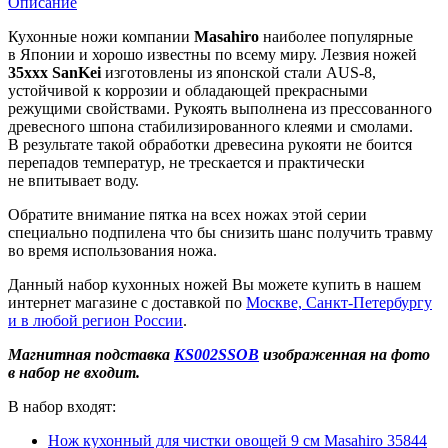
Описание
Кухонные ножи
компании
Masahiro
наиболее популярные
в Японии и хорошо известны по всему миру. Лезвия ножей
35xxx SanKei
изготовлены из японской стали AUS-8,
устойчивой к коррозии и обладающей прекрасными
режущими свойствами. Рукоять выполнена из прессованного
древесного шпона стабилизированного клеями и смолами.
В результате такой обработки древесина рукояти не боится
перепадов температур, не трескается и практически
не впитывает воду.
Обратите внимание пятка на всех ножах этой серии
специально подпилена что бы снизить шанс получить травму
во время использования ножа.
Данный набор кухонных ножей Вы можете купить в нашем
интернет магазине с доставкой по
Москве, Санкт-Петербургу
и в любой регион России
.
Магнитная подставка
KS002SSOB
изображенная на фото
в набор не входит.
В набор входят:
Нож кухонный для чистки овощей 9 см Masahiro 35844