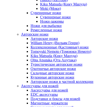
Kiku Matsuda (Кику Мацуда)
Moki (Моки)
Сувенирные ножи
Сувенирные ножи
Ножи-зажимы
Ножи для рыбалки
Ремесленные ножи
Авторские ножи
Авторские ножи
William Henry (Вильям Генри)
Коллекционные (Кастомные) ножи
Tomoyuki Nemoto (Томоюки Немото)
Kiku Matsuda (Кику Мацуда)
Ohta Atsutaka (Ота Ацутака)
Туристические авторские ножи
Охотничьи авторские ножи
Складные авторские ножи
Кухонные авторские ножи
Авторские ножи в частной коллекции
Аксессуары для ножей
Аксессуары для ножей
EDC аксессуары
Подставки и боксы для ножей
Магнитные держатели