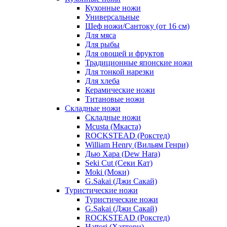
Кухонные ножи
Универсальные
Шеф ножи/Сантоку (от 16 см)
Для мяса
Для рыбы
Для овощей и фруктов
Традиционные японские ножи
Для тонкой нарезки
Для хлеба
Керамические ножи
Титановые ножи
Складные ножи
Складные ножи
Mcusta (Мкаста)
ROCKSTEAD (Рокстед)
William Henry (Вильям Генри)
Дью Хара (Dew Hara)
Seki Cut (Секи Кат)
Moki (Моки)
G.Sakai (Джи Сакай)
Туристические ножи
Туристические ножи
G.Sakai (Джи Сакай)
ROCKSTEAD (Рокстед)
Hattori (Хаттори)