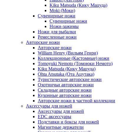
Kiku Matsuda (Кику Мацуда)
Moki (Моки)
Сувенирные ножи
Сувенирные ножи
Ножи-зажимы
Ножи для рыбалки
Ремесленные ножи
Авторские ножи
Авторские ножи
William Henry (Вильям Генри)
Коллекционные (Кастомные) ножи
Tomoyuki Nemoto (Томоюки Немото)
Kiku Matsuda (Кику Мацуда)
Ohta Atsutaka (Ота Ацутака)
Туристические авторские ножи
Охотничьи авторские ножи
Складные авторские ножи
Кухонные авторские ножи
Авторские ножи в частной коллекции
Аксессуары для ножей
Аксессуары для ножей
EDC аксессуары
Подставки и боксы для ножей
Магнитные держатели