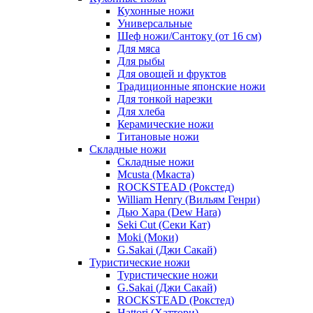
Кухонные ножи
Универсальные
Шеф ножи/Сантоку (от 16 см)
Для мяса
Для рыбы
Для овощей и фруктов
Традиционные японские ножи
Для тонкой нарезки
Для хлеба
Керамические ножи
Титановые ножи
Складные ножи
Складные ножи
Mcusta (Мкаста)
ROCKSTEAD (Рокстед)
William Henry (Вильям Генри)
Дью Хара (Dew Hara)
Seki Cut (Секи Кат)
Moki (Моки)
G.Sakai (Джи Сакай)
Туристические ножи
Туристические ножи
G.Sakai (Джи Сакай)
ROCKSTEAD (Рокстед)
Hattori (Хаттори)