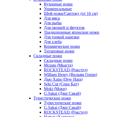
Кухонные ножи
Универсальные
Шеф ножи/Сантоку (от 16 см)
Для мяса
Для рыбы
Для овощей и фруктов
Традиционные японские ножи
Для тонкой нарезки
Для хлеба
Керамические ножи
Титановые ножи
Складные ножи
Складные ножи
Mcusta (Мкаста)
ROCKSTEAD (Рокстед)
William Henry (Вильям Генри)
Дью Хара (Dew Hara)
Seki Cut (Секи Кат)
Moki (Моки)
G.Sakai (Джи Сакай)
Туристические ножи
Туристические ножи
G.Sakai (Джи Сакай)
ROCKSTEAD (Рокстед)
Hattori (Хаттори)