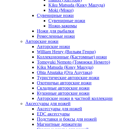
Kiku Matsuda (Кику Мацуда)
Moki (Моки)
Сувенирные ножи
Сувенирные ножи
Ножи-зажимы
Ножи для рыбалки
Ремесленные ножи
Авторские ножи
Авторские ножи
William Henry (Вильям Генри)
Коллекционные (Кастомные) ножи
Tomoyuki Nemoto (Томоюки Немото)
Kiku Matsuda (Кику Мацуда)
Ohta Atsutaka (Ота Ацутака)
Туристические авторские ножи
Охотничьи авторские ножи
Складные авторские ножи
Кухонные авторские ножи
Авторские ножи в частной коллекции
Аксессуары для ножей
Аксессуары для ножей
EDC аксессуары
Подставки и боксы для ножей
Магнитные держатели