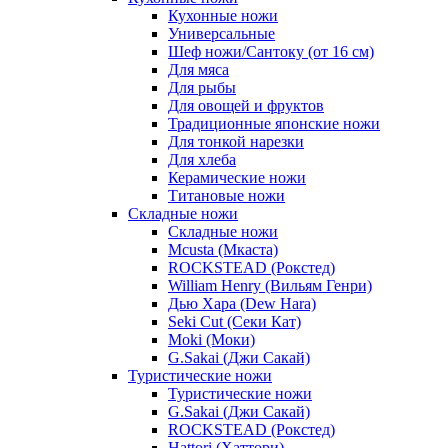
Кухонные ножи
Универсальные
Шеф ножи/Сантоку (от 16 см)
Для мяса
Для рыбы
Для овощей и фруктов
Традиционные японские ножи
Для тонкой нарезки
Для хлеба
Керамические ножи
Титановые ножи
Складные ножи
Складные ножи
Mcusta (Мкаста)
ROCKSTEAD (Рокстед)
William Henry (Вильям Генри)
Дью Хара (Dew Hara)
Seki Cut (Секи Кат)
Moki (Моки)
G.Sakai (Джи Сакай)
Туристические ножи
Туристические ножи
G.Sakai (Джи Сакай)
ROCKSTEAD (Рокстед)
Hattori (Хаттори)