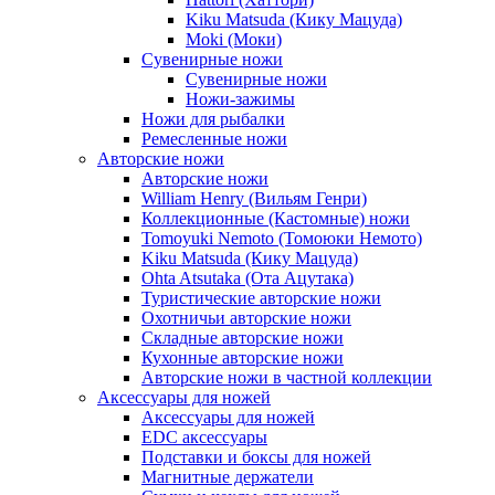
Kiku Matsuda (Кику Мацуда)
Moki (Моки)
Сувенирные ножи
Сувенирные ножи
Ножи-зажимы
Ножи для рыбалки
Ремесленные ножи
Авторские ножи
Авторские ножи
William Henry (Вильям Генри)
Коллекционные (Кастомные) ножи
Tomoyuki Nemoto (Томоюки Немото)
Kiku Matsuda (Кику Мацуда)
Ohta Atsutaka (Ота Ацутака)
Туристические авторские ножи
Охотничьи авторские ножи
Складные авторские ножи
Кухонные авторские ножи
Авторские ножи в частной коллекции
Аксессуары для ножей
Аксессуары для ножей
EDC аксессуары
Подставки и боксы для ножей
Магнитные держатели