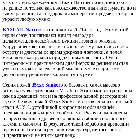
к сколам и повреждениям. Ножи Hammer позиционируются
на рынке не только как высококачественный инструмент, но и
как украшение, как подарок, дизайнерский предмет, который
украсит любую кухню.
KASUMI Diacross
- это новинка 2021-ого года. Ножи этой
серии сразу притягивают взгляд благодаря
цельнометаллической конструкции лезвия и рукояти.
Хирургическая сталь лезвия позволяет ему иметь высокую
остроту и длительное время удержания заточки, а полая
металлическая рукоять придает ножам легкость. Очень
интересным и практическим дизайнерским решением стал
узор на рукояти навевающий мысли о море и при этом
делающий рукояти не скользящими в руке
Серия ножей
35ххх Sankei
это базовая и самая массово
выпускаемая серия ножей Masahiro. Эти ножи востребованы
как на домашней так и на профессиональной ресторанной
кухне. Лезвия ножей 35xxx SanKei изготовлены из японской
стали AUS-8, устойчивой к коррозии и обладающей
прекрасными режущими свойствами. Рукояти выполнены
из прессованного древесного шпона стабилизированного
клеями и смолами. В результате такой обработки древесина
рукояти не боится перепадов температур, не трескается
и практически не впитывает воду.