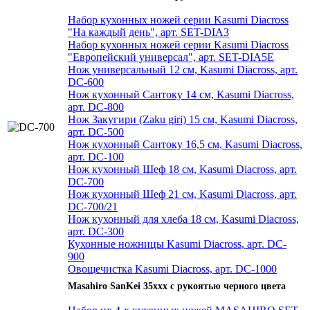
Набор кухонных ножей серии Kasumi Diacross
"На каждый день", арт. SET-DIA3
Набор кухонных ножей серии Kasumi Diacross
"Европейский универсал", арт. SET-DIA5E
Нож универсальный 12 см, Kasumi Diacross, арт.
DC-600
Нож кухонный Сантоку 14 см, Kasumi Diacross,
арт. DC-800
Нож Закугири (Zaku giri) 15 см, Kasumi Diacross,
арт. DC-500
Нож кухонный Сантоку 16,5 см, Kasumi Diacross,
арт. DC-100
Нож кухонный Шеф 18 см, Kasumi Diacross, арт.
DC-700
Нож кухонный Шеф 21 см, Kasumi Diacross, арт.
DC-700/21
Нож кухонный для хлеба 18 см, Kasumi Diacross,
арт. DC-300
Кухонные ножницы Kasumi Diacross, арт. DC-
900
Овощечистка Kasumi Diacross, арт. DC-1000
Masahiro SanKei 35xxx с рукоятью черного цвета