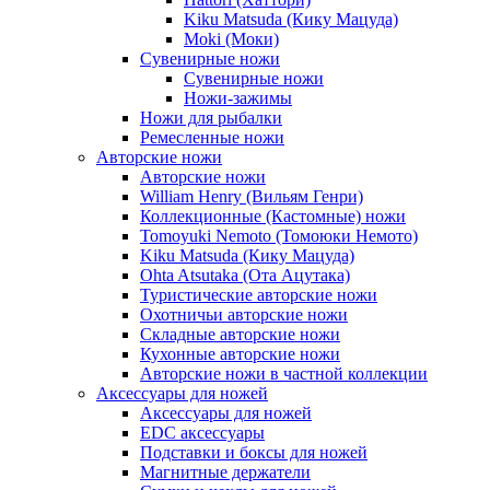
Kiku Matsuda (Кику Мацуда)
Moki (Моки)
Сувенирные ножи
Сувенирные ножи
Ножи-зажимы
Ножи для рыбалки
Ремесленные ножи
Авторские ножи
Авторские ножи
William Henry (Вильям Генри)
Коллекционные (Кастомные) ножи
Tomoyuki Nemoto (Томоюки Немото)
Kiku Matsuda (Кику Мацуда)
Ohta Atsutaka (Ота Ацутака)
Туристические авторские ножи
Охотничьи авторские ножи
Складные авторские ножи
Кухонные авторские ножи
Авторские ножи в частной коллекции
Аксессуары для ножей
Аксессуары для ножей
EDC аксессуары
Подставки и боксы для ножей
Магнитные держатели