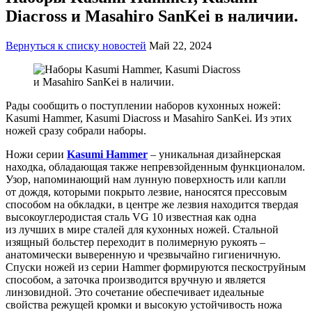
Diacross и Masahiro SanKei в наличии.
Вернуться к списку новостей
Май 22, 2024
Рады сообщить о поступлении наборов кухонных ножей:
Kasumi Hammer, Kasumi Diacross и Masahiro SanKei. Из этих
ножей сразу собрали наборы.
Ножи серии
Kasumi Hammer
– уникальная дизайнерская
находка, обладающая также непревзойденным функционалом.
Узор, напоминающий нам лунную поверхность или капли
от дождя, которыми покрыто лезвие, наносятся прессовым
способом на обкладки, в центре же лезвия находится твердая
высокоуглеродистая сталь VG 10 известная как одна
из лучших в мире сталей для кухонных ножей. Стальной
изящный больстер переходит в полимерную рукоять –
анатомически выверенную и чрезвычайно гигиеничную.
Спуски ножей из серии Hammer формируются пескоструйным
способом, а заточка производится вручную и является
линзовидной. Это сочетание обеспечивает идеальные
свойства режущей кромки и высокую устойчивость ножа