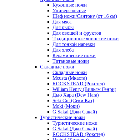
Кухонные ножи
Универсальные
Шеф ножи/Сантоку (от 16 см)
Для мяса
Для рыбы
Для овощей и фруктов
Традиционные японские ножи
Для тонкой нарезки
Для хлеба
Керамические ножи
Титановые ножи
Складные ножи
Складные ножи
Mcusta (Мкаста)
ROCKSTEAD (Рокстед)
William Henry (Вильям Генри)
Дью Хара (Dew Hara)
Seki Cut (Секи Кат)
Moki (Моки)
G.Sakai (Джи Сакай)
Туристические ножи
Туристические ножи
G.Sakai (Джи Сакай)
ROCKSTEAD (Рокстед)
Hattori (Хаттори)