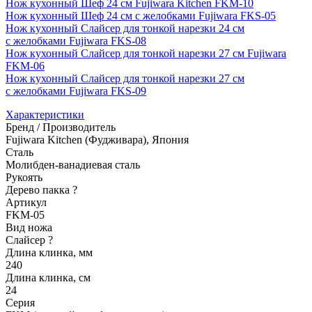
Нож кухонный Шеф 24 см Fujiwara Kitchen FKM-10
Нож кухонный Шеф 24 см с желобками Fujiwara FKS-05
Нож кухонный Слайсер для тонкой нарезки 24 см
с желобками Fujiwara FKS-08
Нож кухонный Слайсер для тонкой нарезки 27 см Fujiwara
FKM-06
Нож кухонный Слайсер для тонкой нарезки 27 см
с желобками Fujiwara FKS-09
Характеристики
Бренд / Производитель
Fujiwara Kitchen (Фудживара), Япония
Сталь
Молибден-ванадиевая сталь
Рукоять
Дерево пакка
?
Артикул
FKM-05
Вид ножа
Слайсер
?
Длина клинка, мм
240
Длина клинка, см
24
Серия