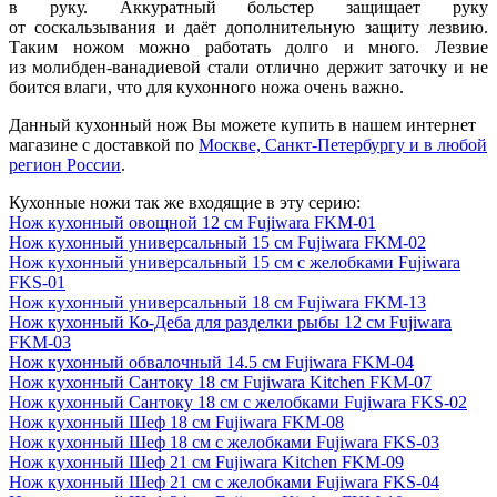
в руку. Аккуратный больстер защищает руку
от соскальзывания и даёт дополнительную защиту лезвию.
Таким ножом можно работать долго и много. Лезвие
из молибден-ванадиевой стали отлично держит заточку и не
боится влаги, что для кухонного ножа очень важно.
Данный кухонный нож Вы можете купить в нашем интернет
магазине с доставкой по
Москве, Санкт-Петербургу и в любой
регион России
.
Кухонные ножи так же входящие в эту серию:
Нож кухонный овощной 12 см Fujiwara FKM-01
Нож кухонный универсальный 15 см Fujiwara FKM-02
Нож кухонный универсальный 15 см с желобками Fujiwara
FKS-01
Нож кухонный универсальный 18 см Fujiwara FKM-13
Нож кухонный Ко-Деба для разделки рыбы 12 cм Fujiwara
FKM-03
Нож кухонный обвалочный 14.5 см Fujiwara FKM-04
Нож кухонный Сантоку 18 см Fujiwara Kitchen FKM-07
Нож кухонный Сантоку 18 см с желобками Fujiwara FKS-02
Нож кухонный Шеф 18 см Fujiwara FKM-08
Нож кухонный Шеф 18 см с желобками Fujiwara FKS-03
Нож кухонный Шеф 21 см Fujiwara Kitchen FKM-09
Нож кухонный Шеф 21 см с желобками Fujiwara FKS-04