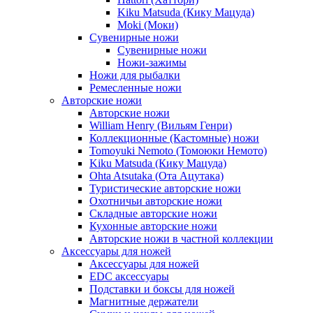
Kiku Matsuda (Кику Мацуда)
Moki (Моки)
Сувенирные ножи
Сувенирные ножи
Ножи-зажимы
Ножи для рыбалки
Ремесленные ножи
Авторские ножи
Авторские ножи
William Henry (Вильям Генри)
Коллекционные (Кастомные) ножи
Tomoyuki Nemoto (Томоюки Немото)
Kiku Matsuda (Кику Мацуда)
Ohta Atsutaka (Ота Ацутака)
Туристические авторские ножи
Охотничьи авторские ножи
Складные авторские ножи
Кухонные авторские ножи
Авторские ножи в частной коллекции
Аксессуары для ножей
Аксессуары для ножей
EDC аксессуары
Подставки и боксы для ножей
Магнитные держатели