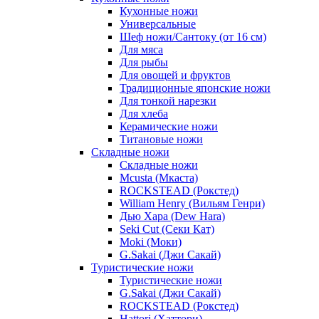
Кухонные ножи
Универсальные
Шеф ножи/Сантоку (от 16 см)
Для мяса
Для рыбы
Для овощей и фруктов
Традиционные японские ножи
Для тонкой нарезки
Для хлеба
Керамические ножи
Титановые ножи
Складные ножи
Складные ножи
Mcusta (Мкаста)
ROCKSTEAD (Рокстед)
William Henry (Вильям Генри)
Дью Хара (Dew Hara)
Seki Cut (Секи Кат)
Moki (Моки)
G.Sakai (Джи Сакай)
Туристические ножи
Туристические ножи
G.Sakai (Джи Сакай)
ROCKSTEAD (Рокстед)
Hattori (Хаттори)