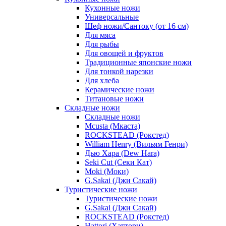
Кухонные ножи
Универсальные
Шеф ножи/Сантоку (от 16 см)
Для мяса
Для рыбы
Для овощей и фруктов
Традиционные японские ножи
Для тонкой нарезки
Для хлеба
Керамические ножи
Титановые ножи
Складные ножи
Складные ножи
Mcusta (Мкаста)
ROCKSTEAD (Рокстед)
William Henry (Вильям Генри)
Дью Хара (Dew Hara)
Seki Cut (Секи Кат)
Moki (Моки)
G.Sakai (Джи Сакай)
Туристические ножи
Туристические ножи
G.Sakai (Джи Сакай)
ROCKSTEAD (Рокстед)
Hattori (Хаттори)