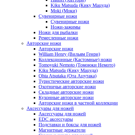
Kiku Matsuda (Кику Мацуда)
Moki (Моки)
Сувенирные ножи
Сувенирные ножи
Ножи-зажимы
Ножи для рыбалки
Ремесленные ножи
Авторские ножи
Авторские ножи
William Henry (Вильям Генри)
Коллекционные (Кастомные) ножи
Tomoyuki Nemoto (Томоюки Немото)
Kiku Matsuda (Кику Мацуда)
Ohta Atsutaka (Ота Ацутака)
Туристические авторские ножи
Охотничьи авторские ножи
Складные авторские ножи
Кухонные авторские ножи
Авторские ножи в частной коллекции
Аксессуары для ножей
Аксессуары для ножей
EDC аксессуары
Подставки и боксы для ножей
Магнитные держатели