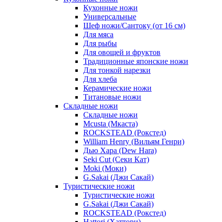
Кухонные ножи
Универсальные
Шеф ножи/Сантоку (от 16 см)
Для мяса
Для рыбы
Для овощей и фруктов
Традиционные японские ножи
Для тонкой нарезки
Для хлеба
Керамические ножи
Титановые ножи
Складные ножи
Складные ножи
Mcusta (Мкаста)
ROCKSTEAD (Рокстед)
William Henry (Вильям Генри)
Дью Хара (Dew Hara)
Seki Cut (Секи Кат)
Moki (Моки)
G.Sakai (Джи Сакай)
Туристические ножи
Туристические ножи
G.Sakai (Джи Сакай)
ROCKSTEAD (Рокстед)
Hattori (Хаттори)