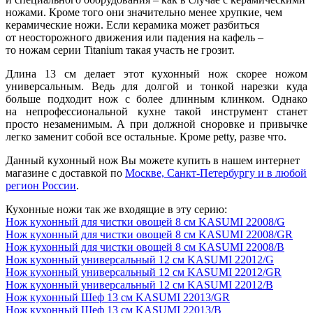
ножами. Кроме того они значительно менее хрупкие, чем
керамические ножи. Если керамика может разбиться
от неосторожного движения или падения на кафель –
то ножам серии Titanium такая участь не грозит.
Длина 13 см делает этот
кухонный нож
скорее ножом
универсальным. Ведь для долгой и тонкой нарезки куда
больше подходит нож с более длинным клинком. Однако
на непрофессиональной кухне такой инструмент станет
просто незаменимым. А при должной сноровке и привычке
легко заменит собой все остальные. Кроме petty, разве что.
Данный кухонный нож Вы можете купить в нашем интернет
магазине с доставкой по
Москве, Санкт-Петербургу и в любой
регион России
.
Кухонные ножи так же входящие в эту серию:
Нож кухонный для чистки овощей 8 см KASUMI 22008/G
Нож кухонный для чистки овощей 8 см KASUMI 22008/GR
Нож кухонный для чистки овощей 8 см KASUMI 22008/B
Нож кухонный универсальный 12 см KASUMI 22012/G
Нож кухонный универсальный 12 см KASUMI 22012/GR
Нож кухонный универсальный 12 см KASUMI 22012/B
Нож кухонный Шеф 13 см KASUMI 22013/GR
Нож кухонный Шеф 13 см KASUMI 22013/B