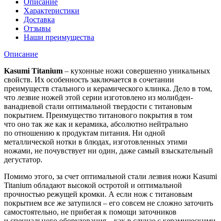
Описание
Характеристики
Доставка
Отзывы
Наши преимущества
Описание
Kasumi Titanium
–
кухонные ножи
совершенно уникальных
свойств. Их особенность заключается в сочетании
преимуществ стального и керамического клинка. Дело в том,
что лезвие ножей этой серии изготовлено из молибден-
ванадиевой стали оптимальной твердости с титановым
покрытием. Преимущество титанового покрытия в том
что оно так же как и керамика, абсолютно нейтрально
по отношению к продуктам питания. Ни одной
металлической нотки в блюдах, изготовленных этими
ножами, не почувствует ни один, даже самый взыскательный
дегустатор.
Помимо этого, за счет оптимальной стали лезвия ножи Kasumi
Titanium обладают высокой остротой и оптимальной
прочностью режущей кромки. А если нож с титановым
покрытием все же затупился – его совсем не сложно заточить
самостоятельно, не прибегая к помощи заточников
и специального оборудования – как в случае с керамическими