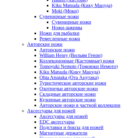
Kiku Matsuda (Кику Мацуда)
Moki (Моки)
Сувенирные ножи
Сувенирные ножи
Ножи-зажимы
Ножи для рыбалки
Ремесленные ножи
Авторские ножи
Авторские ножи
William Henry (Вильям Генри)
Коллекционные (Кастомные) ножи
Tomoyuki Nemoto (Томоюки Немото)
Kiku Matsuda (Кику Мацуда)
Ohta Atsutaka (Ота Ацутака)
Туристические авторские ножи
Охотничьи авторские ножи
Складные авторские ножи
Кухонные авторские ножи
Авторские ножи в частной коллекции
Аксессуары для ножей
Аксессуары для ножей
EDC аксессуары
Подставки и боксы для ножей
Магнитные держатели