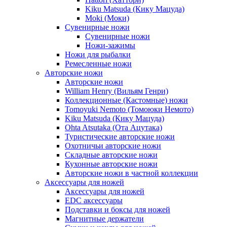
Kiku Matsuda (Кику Мацуда)
Moki (Моки)
Сувенирные ножи
Сувенирные ножи
Ножи-зажимы
Ножи для рыбалки
Ремесленные ножи
Авторские ножи
Авторские ножи
William Henry (Вильям Генри)
Коллекционные (Кастомные) ножи
Tomoyuki Nemoto (Томоюки Немото)
Kiku Matsuda (Кику Мацуда)
Ohta Atsutaka (Ота Ацутака)
Туристические авторские ножи
Охотничьи авторские ножи
Складные авторские ножи
Кухонные авторские ножи
Авторские ножи в частной коллекции
Аксессуары для ножей
Аксессуары для ножей
EDC аксессуары
Подставки и боксы для ножей
Магнитные держатели