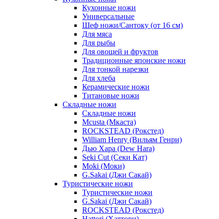
Кухонные ножи
Универсальные
Шеф ножи/Сантоку (от 16 см)
Для мяса
Для рыбы
Для овощей и фруктов
Традиционные японские ножи
Для тонкой нарезки
Для хлеба
Керамические ножи
Титановые ножи
Складные ножи
Складные ножи
Mcusta (Мкаста)
ROCKSTEAD (Рокстед)
William Henry (Вильям Генри)
Дью Хара (Dew Hara)
Seki Cut (Секи Кат)
Moki (Моки)
G.Sakai (Джи Сакай)
Туристические ножи
Туристические ножи
G.Sakai (Джи Сакай)
ROCKSTEAD (Рокстед)
Hattori (Хаттори)