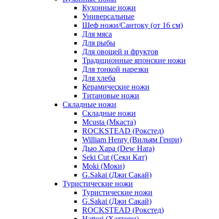
Кухонные ножи
Универсальные
Шеф ножи/Сантоку (от 16 см)
Для мяса
Для рыбы
Для овощей и фруктов
Традиционные японские ножи
Для тонкой нарезки
Для хлеба
Керамические ножи
Титановые ножи
Складные ножи
Складные ножи
Mcusta (Мкаста)
ROCKSTEAD (Рокстед)
William Henry (Вильям Генри)
Дью Хара (Dew Hara)
Seki Cut (Секи Кат)
Moki (Моки)
G.Sakai (Джи Сакай)
Туристические ножи
Туристические ножи
G.Sakai (Джи Сакай)
ROCKSTEAD (Рокстед)
Hattori (Хаттори)