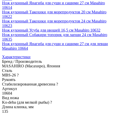
Нож кухонный Янагиба для суши и сашими 27 см Masahiro
10614
Нож кухонный Такохики для морепродуктов 20 см Masahiro
10622
Нож кухонный Такохики для морепродуктов 24 см Masahiro
10623
Нож кухонный Усуба для овощей 16,5 см Masahiro 10632
Нож кухонный Собакири топорик для лапши 24 см Masahiro
10635
Нож кухонный Янагиба для суши и сашими 27 cм для левши
Masahiro 10664
Характеристики
Бренд / Производитель
MASAHIRO (Масахиро), Япония
Сталь
MBS-26
?
Рукоять
Стабилизированная древесина
?
Артикул
10604
Вид ножа
Ko-deba (для мелкой рыбы)
?
Длина клинка, мм
135