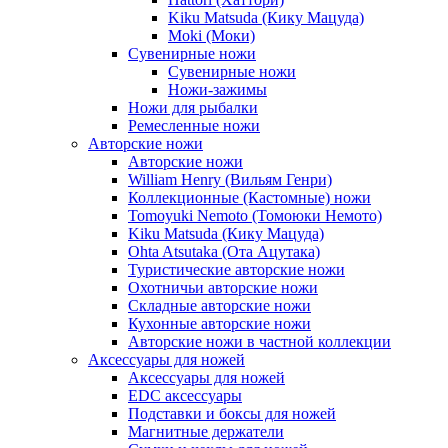
Kiku Matsuda (Кику Мацуда)
Moki (Моки)
Сувенирные ножи
Сувенирные ножи
Ножи-зажимы
Ножи для рыбалки
Ремесленные ножи
Авторские ножи
Авторские ножи
William Henry (Вильям Генри)
Коллекционные (Кастомные) ножи
Tomoyuki Nemoto (Томоюки Немото)
Kiku Matsuda (Кику Мацуда)
Ohta Atsutaka (Ота Ацутака)
Туристические авторские ножи
Охотничьи авторские ножи
Складные авторские ножи
Кухонные авторские ножи
Авторские ножи в частной коллекции
Аксессуары для ножей
Аксессуары для ножей
EDC аксессуары
Подставки и боксы для ножей
Магнитные держатели