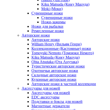
Kiku Matsuda (Кику Мацуда)
Moki (Моки)
Сувенирные ножи
Сувенирные ножи
Ножи-зажимы
Ножи для рыбалки
Ремесленные ножи
Авторские ножи
Авторские ножи
William Henry (Вильям Генри)
Коллекционные (Кастомные) ножи
Tomoyuki Nemoto (Томоюки Немото)
Kiku Matsuda (Кику Мацуда)
Ohta Atsutaka (Ота Ацутака)
Туристические авторские ножи
Охотничьи авторские ножи
Складные авторские ножи
Кухонные авторские ножи
Авторские ножи в частной коллекции
Аксессуары для ножей
Аксессуары для ножей
EDC аксессуары
Подставки и боксы для ножей
Магнитные держатели