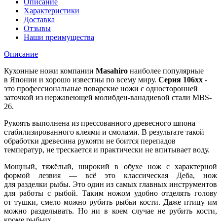
Описание
Характеристики
Доставка
Отзывы
Наши преимущества
Описание
Кухонные ножи
компании
Masahiro
наиболее популярные
в Японии и хорошо известны по всему миру.
Серия 106хх
-
это профессиональные поварские ножи с односторонней
заточкой из нержавеющей молибден-ванадиевой стали MBS-
26.
Рукоять выполнена из прессованного древесного шпона
стабилизированного клеями и смолами. В результате такой
обработки древесина рукояти не боится перепадов
температур, не трескается и практически не впитывает воду.
Мощный, тяжёлый, широкий в обухе нож с характерной
формой лезвия — всё это классическая Деба, нож
для разделки рыбы. Это один из самых главных инструментов
для работы с рыбой. Таким ножом удобно отделять голову
от тушки, смело можно рубить рыбьи кости. Даже птицу им
можно разделывать. Но ни в коем случае не рубить кости,
кроме рыбьих.