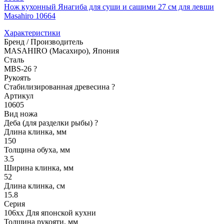
Нож кухонный Янагиба для суши и сашими 27 cм для левши
Masahiro 10664
Характеристики
Бренд / Производитель
MASAHIRO (Масахиро), Япония
Сталь
MBS-26
?
Рукоять
Стабилизированная древесина
?
Артикул
10605
Вид ножа
Деба (для разделки рыбы)
?
Длина клинка, мм
150
Толщина обуха, мм
3.5
Ширина клинка, мм
52
Длина клинка, см
15.8
Серия
106xx Для японской кухни
Толщина рукояти, мм