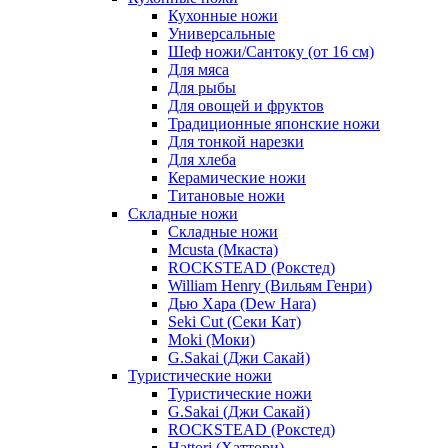
Кухонные ножи
Универсальные
Шеф ножи/Сантоку (от 16 см)
Для мяса
Для рыбы
Для овощей и фруктов
Традиционные японские ножи
Для тонкой нарезки
Для хлеба
Керамические ножи
Титановые ножи
Складные ножи
Складные ножи
Mcusta (Мкаста)
ROCKSTEAD (Рокстед)
William Henry (Вильям Генри)
Дью Хара (Dew Hara)
Seki Cut (Секи Кат)
Moki (Моки)
G.Sakai (Джи Сакай)
Туристические ножи
Туристические ножи
G.Sakai (Джи Сакай)
ROCKSTEAD (Рокстед)
Hattori (Хаттори)