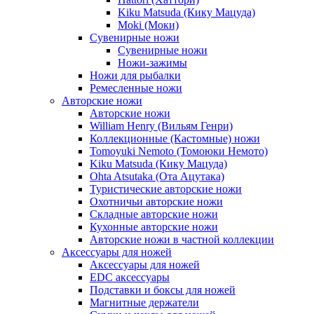
Kiku Matsuda (Кику Мацуда)
Moki (Моки)
Сувенирные ножи
Сувенирные ножи
Ножи-зажимы
Ножи для рыбалки
Ремесленные ножи
Авторские ножи
Авторские ножи
William Henry (Вильям Генри)
Коллекционные (Кастомные) ножи
Tomoyuki Nemoto (Томоюки Немото)
Kiku Matsuda (Кику Мацуда)
Ohta Atsutaka (Ота Ацутака)
Туристические авторские ножи
Охотничьи авторские ножи
Складные авторские ножи
Кухонные авторские ножи
Авторские ножи в частной коллекции
Аксессуары для ножей
Аксессуары для ножей
EDC аксессуары
Подставки и боксы для ножей
Магнитные держатели