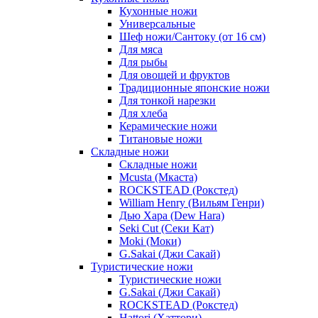
Кухонные ножи
Универсальные
Шеф ножи/Сантоку (от 16 см)
Для мяса
Для рыбы
Для овощей и фруктов
Традиционные японские ножи
Для тонкой нарезки
Для хлеба
Керамические ножи
Титановые ножи
Складные ножи
Складные ножи
Mcusta (Мкаста)
ROCKSTEAD (Рокстед)
William Henry (Вильям Генри)
Дью Хара (Dew Hara)
Seki Cut (Секи Кат)
Moki (Моки)
G.Sakai (Джи Сакай)
Туристические ножи
Туристические ножи
G.Sakai (Джи Сакай)
ROCKSTEAD (Рокстед)
Hattori (Хаттори)